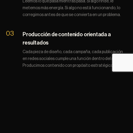
Leemos lo que pasa mientras pasa. Si algo rinde, le
metemos más energía. Si algo no está funcionando, lo
corregimos antes de que se convierta en un problema.
03
Producción de contenido orientada a
resultados
Cada pieza de diseño, cada campaña, cada publicación
en redes sociales cumple una función dentro del sistema.
Producimos contenido con propósito estratégico.
04
Medición configurada para tomar
decisiones
Configuramos conversiones, eventos y atribución desde
el día uno —no como formalidad, sino porque es lo que
permite entender qué está generando negocio de
verdad y qué es ruido.